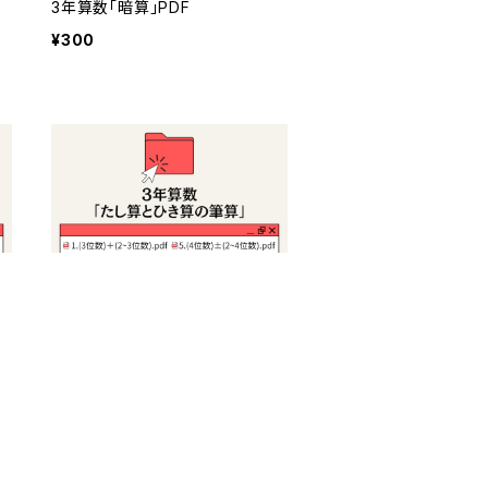
3年算数「暗算」PDF
¥300
K
3年算数「たし算とひき算の筆算」
PDF
¥700