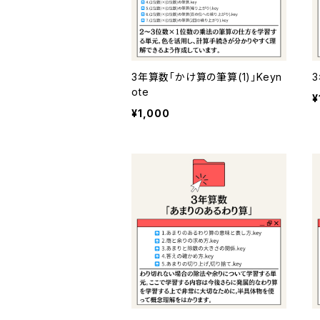
3年算数「かけ算の筆算(1)」Keyn
ote
¥
¥1,000