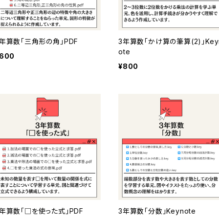
3年算数「三角形の角」PDF
3年算数「かけ算の筆算(2)」Key
ote
600
¥800
3年算数「□を使った式」PDF
3年算数「分数」Keynote