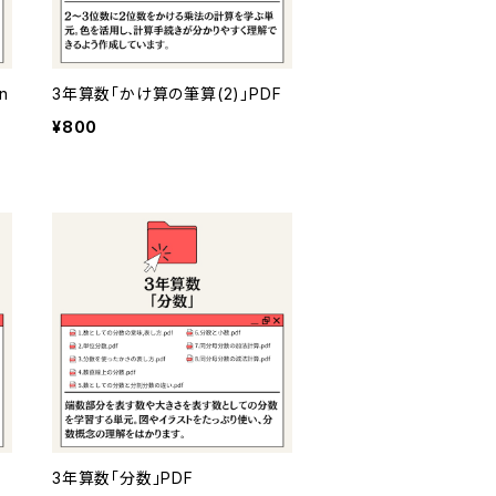
n
3年算数「かけ算の筆算(2)」PDF
¥800
3年算数「分数」PDF