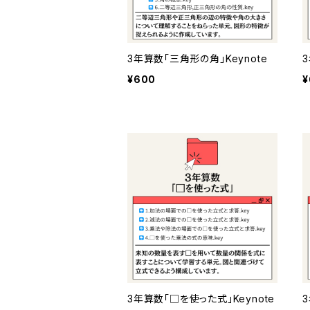
3年算数「三角形の角」Keynote
¥600
¥
3年算数「□を使った式」Keynote