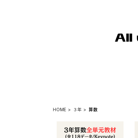
HOME
３年
算数