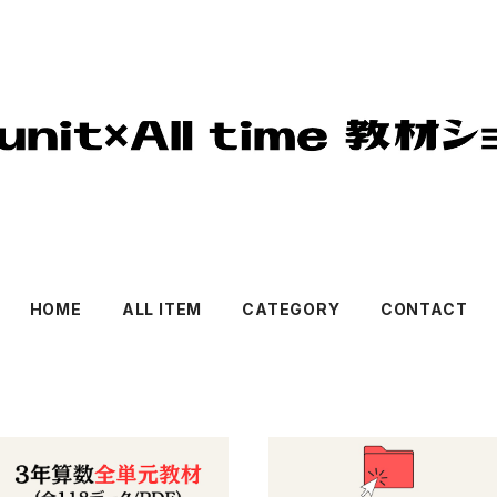
HOME
ALL ITEM
CATEGORY
CONTACT