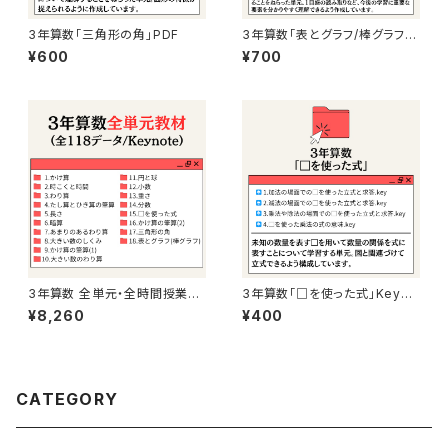
3年算数「三角形の角」PDF
3年算数「表とグラフ/棒グラフ」
Keynote
¥600
¥700
3年算数 全単元・全時間授業教
3年算数「□を使った式」Keyno
材Keynote(全118データ)
te
¥8,260
¥400
CATEGORY