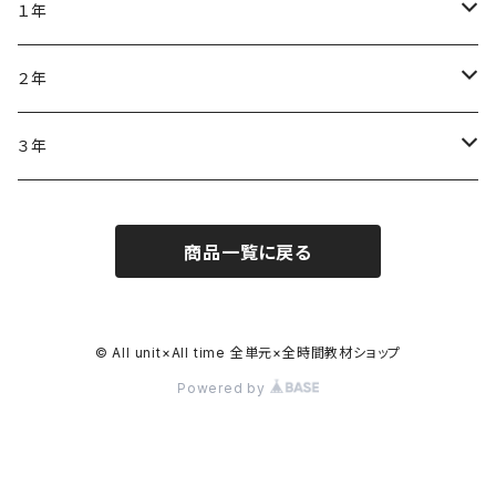
１年
算数
２年
算数
３年
算数
商品一覧に戻る
© All unit×All time 全単元×全時間教材ショップ
Powered by