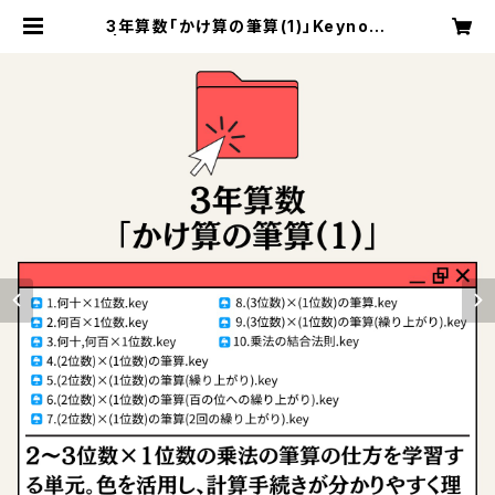
3年算数「かけ算の筆算(1)」Keynote
| All unit×All time 全単元×全時
間教材ショップ