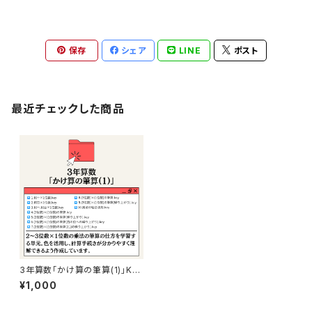
保存
シェア
LINE
ポスト
最近チェックした商品
3年算数「かけ算の筆算(1)」Ke
ynote
¥1,000