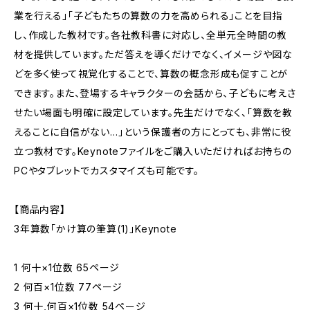
業を行える」「子どもたちの算数の力を高められる」ことを目指
し、作成した教材です。各社教科書に対応し、全単元全時間の教
材を提供しています。ただ答えを導くだけでなく、イメージや図な
どを多く使って視覚化することで、算数の概念形成も促すことが
できます。また、登場するキャラクターの会話から、子どもに考えさ
せたい場面も明確に設定しています。先生だけでなく、「算数を教
えることに自信がない…」という保護者の方にとっても、非常に役
立つ教材です。Keynoteファイルをご購入いただければお持ちの
PCやタブレットでカスタマイズも可能です。
【商品内容】
3年算数「かけ算の筆算(1)」Keynote
1 何十×1位数 65ページ
2 何百×1位数 77ページ
3 何十,何百×1位数 54ページ